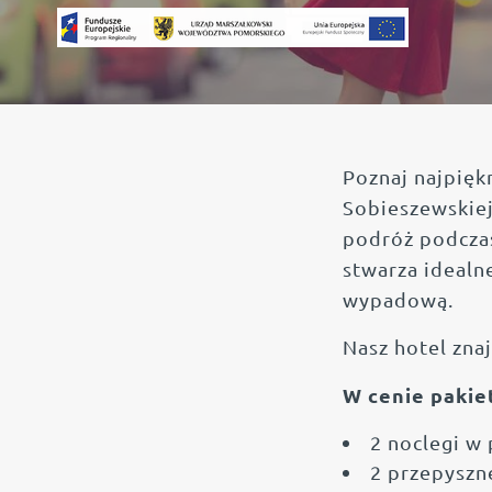
Poznaj najpięk
Sobieszewskiej
podróż podczas
stwarza idealn
wypadową.
Nasz hotel zna
W cenie pakie
2 noclegi w
2 przepyszn