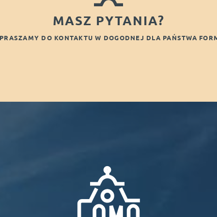
WYJAZDY GRUPOWE
MASZ PYTANIA?
ECZORY KAWALERSKIE I
PRASZAMY DO KONTAKTU W DOGODNEJ DLA PAŃSTWA FOR
GDAŃSK
GALERIA
OPINIE
KONTAKT