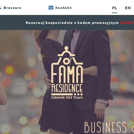
PL
EN
Broszura
Kontakt
Rezerwuj bezpośrednio z kodem promocyjnym
DIREC
Business 