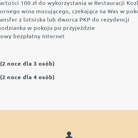
artości 100 zł do wykorzystania w Restauracji Koz
ornego wina musującego, czekająca na Was w pok
ansfer z lotniska lub dworca PKP do rezydencji
podzianka w pokoju po przyjeździe
wy bezpłatny Internet
POKOJE
(2 noce dla 3 osób)
(2 noce dla 4 osób)
RACJA W CENTRUM GD
ANIA BIZNESOWE I EV
YJAZDY INTEGRACYJNE