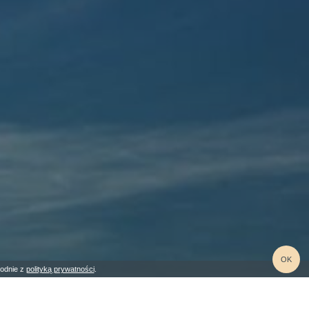
OK
godnie z
polityką prywatności
.