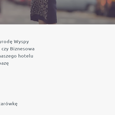
zyrodę Wyspy
” czy Biznesowa
naszego hotelu
bazę
Starówkę