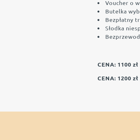
Voucher o w
Butelka wyb
Bezpłatny tr
Słodka nies
Bezprzewodo
CENA: 1100 zł 
CENA: 1200 zł 
RESTAU
SPOTK
W