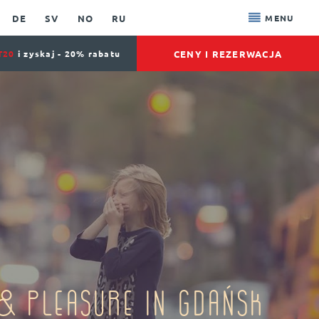
DE
SV
NO
RU
MENU
CENY I REZERWACJA
T20
i zyskaj - 20% rabatu
& Pleasure in Gdańsk