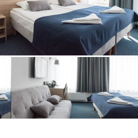
POKOJE
RACJA W CENTRUM GD
ANIA BIZNESOWE I EV
YJAZDY INTEGRACYJNE