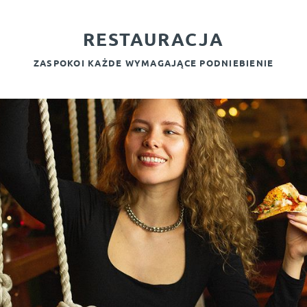
WYJAZDY GRUPOWE
RESTAURACJA
ECZORY KAWALERSKIE I
ZASPOKOI KAŻDE WYMAGAJĄCE PODNIEBIENIE
GDAŃSK
GALERIA
OPINIE
KONTAKT