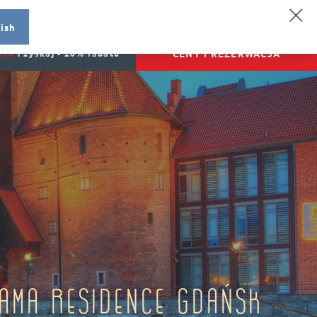
DE
SV
NO
RU
MENU
ish
CENY I REZERWACJA
T20
i zyskaj - 20% rabatu
Fama Residence Gdańsk