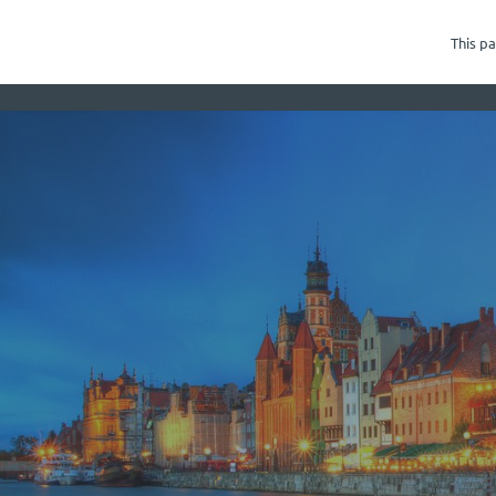
+48 58 506 56
86
This pa