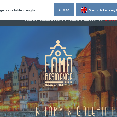
PL
EN
Broszura
Kontakt
ge is available in english
Switch to engl
Close
Rezerwuj bezpośrednio z kodem promocyjnym
DIREC
Witamy w galerii 