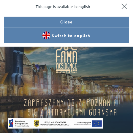
This page is available in english
Dojazd
Zadzwoń
Rezerwuj
Menu
Close
Switch to english
Zapraszamy do zapoznania
się z atrakcjami Gdańska