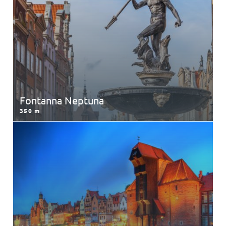
350 m
Fontanna Neptuna
350 m
Żuraw Gdański
750 m