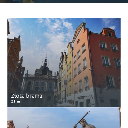
Złota brama
25 m
Lorem ipsum dolor sit amet enim. Etiam ullamcorper.
Suspendisse a pellentesque dui, non felis. Maecenas
malesuada elit lectus felis, malesuada ultricies.
Curabitur et ligula. Ut molestie a, ultricies porta urna.
Złota brama
25 m
Fontanna Neptuna