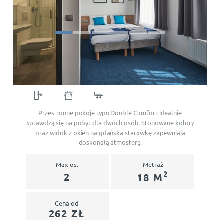
URODZINY, WIECZORY KAWALERSKIE I
PANIEŃSKIE
OPINIE
GDAŃSK
KONTAKT
GALERIA
PL
EN
DE
SV
NO
RU
Double Comfort
OPINIE
REZERWACJA
KONTAKT
Przestronne pokoje typu Double Comfort idealnie
sprawdzą się na pobyt dla dwóch osób. Stonowane kolory
oraz widok z okien na gdańską starówkę zapewniają
doskonałą atmosferę.
Max os.
Metraż
2
2
18 M
Cena od
262 ZŁ