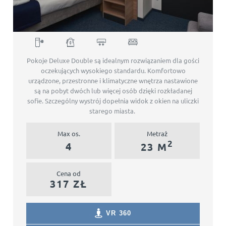
Double Deluxe
Pokoje Deluxe Double są idealnym rozwiązaniem dla gości
oczekujących wysokiego standardu. Komfortowo
urządzone, przestronne i klimatyczne wnętrza nastawione
są na pobyt dwóch lub więcej osób dzięki rozkładanej
sofie. Szczególny wystrój dopełnia widok z okien na uliczki
starego miasta.
Max os.
Metraż
2
4
23 M
Cena od
317 ZŁ
VR 360