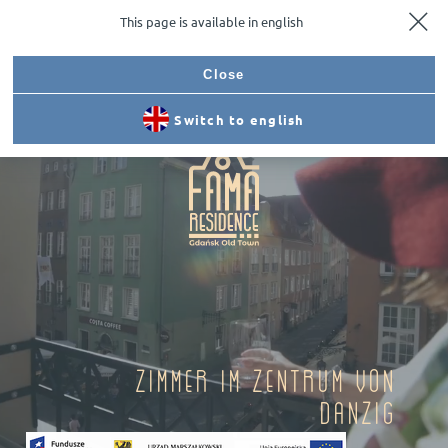
This page is available in english
Anfahrt
Anrufen
Reservieren
Menu
Close
Switch to english
Zimmer im Zentrum von
Danzig