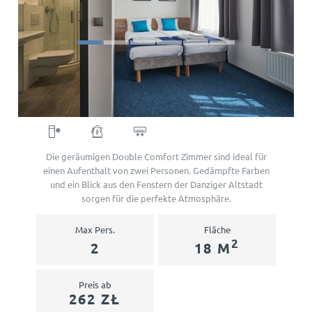
GEBURTSTAGE
REVUE
DANZIG
KONTAKT
GALERIE
PL
EN
DE
SV
NO
RU
REVUE
Double Room
RESERVIERUNG
KONTAKT
Die geräumigen Double Comfort Zimmer sind ideal für
einen Aufenthalt von zwei Personen. Gedämpfte Farben
und ein Blick aus den Fenstern der Danziger Altstadt
sorgen für die perfekte Atmosphäre.
Max Pers.
Fläche
2
2
18 M
Preis ab
262 ZŁ