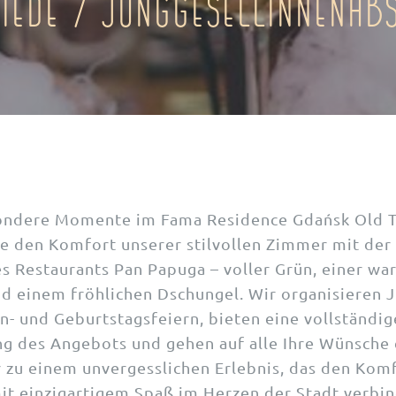
iede / Junggesellinnenab
sondere Momente im Fama Residence Gdańsk Old 
e den Komfort unserer stilvollen Zimmer mit der 
 Restaurants Pan Papuga – voller Grün, einer w
 einem fröhlichen Dschungel. Wir organisieren J
n- und Geburtstagsfeiern, bieten eine vollständig
ng des Angebots und gehen auf alle Ihre Wünsche 
r zu einem unvergesslichen Erlebnis, das den Komf
it einzigartigem Spaß im Herzen der Stadt verbin