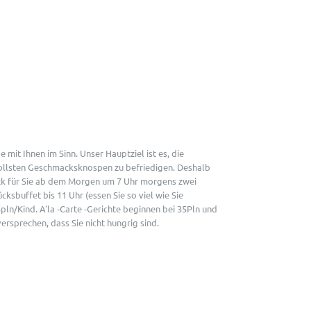
N
ABSCHIEDE /
mit Ihnen im Sinn. Unser Hauptziel ist es, die
ollsten Geschmacksknospen zu befriedigen. Deshalb
ck für Sie ab dem Morgen um 7 Uhr morgens zwei
ksbuffet bis 11 Uhr (essen Sie so viel wie Sie
ln/Kind. A'la -Carte -Gerichte beginnen bei 35Pln und
versprechen, dass Sie nicht hungrig sind.