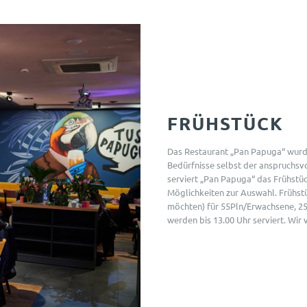
UPPENRESERVIERUNGE
DE / JUNGGESELLINNEN
DANZIG
FRÜHSTÜCK
GALERIE
Das Restaurant „Pan Papuga“ wurde 
Bedürfnisse selbst der anspruchsv
serviert „Pan Papuga“ das Frühstü
REVUE
Möglichkeiten zur Auswahl. Frühstüc
möchten) für 55Pln/Erwachsene, 25p
werden bis 13.00 Uhr serviert. Wir 
KONTAKT