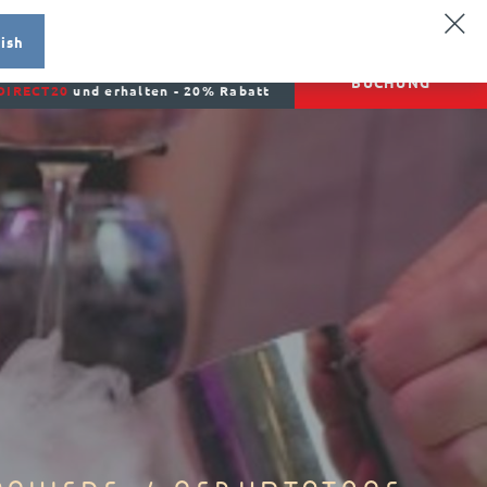
SV
NO
RU
MENU
ish
en Sie direkt mit einem Aktionscode
BUCHUNG
DIRECT20
und erhalten - 20% Rabatt