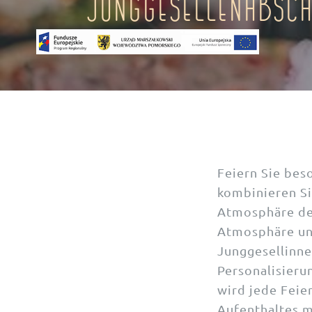
Junggesellenabsch
Feiern Sie be
kombinieren Si
Atmosphäre des
Atmosphäre und
Junggesellinne
Personalisieru
wird jede Feie
Aufenthaltes m