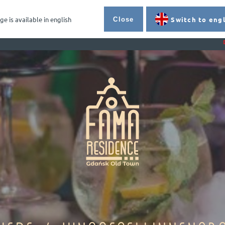
PL
EN
DE
Kontakt
ge is available in english
Switch to engl
Close
Büch