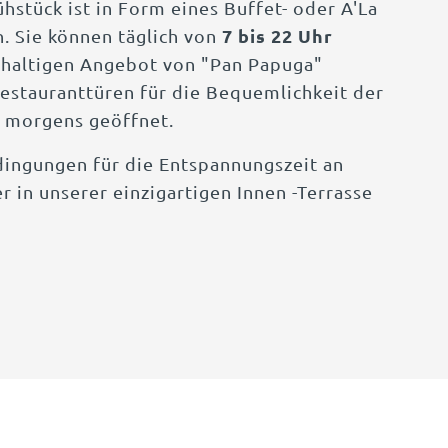
rühstück ist in Form eines Buffet- oder A'La
7 bis 22 Uhr
h. Sie können täglich von
hhaltigen Angebot von "Pan Papuga"
Restauranttüren für die Bequemlichkeit der
r morgens geöffnet.
dingungen für die Entspannungszeit an
r in unserer einzigartigen Innen -Terrasse
ZIMMER
RESTAURANT
ERENZEN UND EREIGNI
INTEGRATIONSREISEN