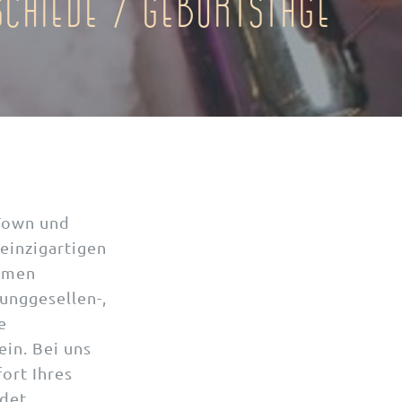
schiede / Geburtstage
Town und
einzigartigen
armen
unggesellen-,
e
ein. Bei uns
ort Ihres
det.